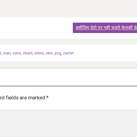
इसीलिए देवो पर नही चड़ते केतकी क
t
,
man
,
sans
,
sharir
,
shine
,
skin
,
yog
,
zamin
ed fields are marked
*