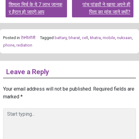
शिमला मिर्च के ये 7 लाभ जानक
पांच पांडवों ने खाया अपने ही
navigation
र हैरान हो जाएगे आप
पिता का मांस जाने क्यों?
Posted in
टेक्नोलॉजी
Tagged
battary
,
bharat
,
cell
,
khatra
,
mobile
,
nuksaan
,
phone
,
rediation
Leave a Reply
Your email address will not be published.
Required fields are
marked
*