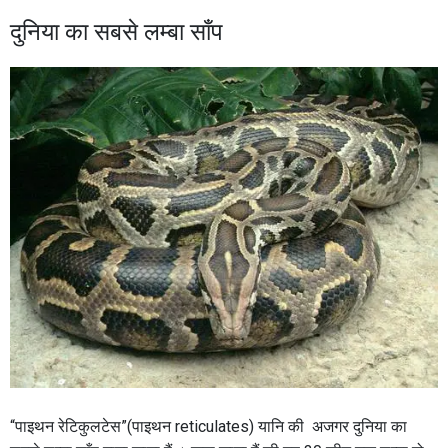
दुनिया का सबसे लम्बा साँप
“पाइथन रेटिकुलटेस”(पाइथन reticulates) यानि की अजगर दुनिया का