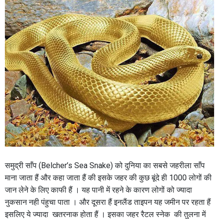
समुद्री साँप (Belcher’s Sea Snake) को दुनिया का सबसे जहरीला साँप
माना जाता हैं और कहा जाता हैं की इसके जहर की कुछ बूंदे ही 1000 लोगों की
जान लेने के लिए काफी हैं । यह पानी में रहने के कारण लोगों को ज्यादा
नुकसान नही पंहुचा पाता । और दूसरा हैं इनलैंड ताइपन यह जमीन पर रहता हैं
इसलिए ये ज्यादा खतरनाक होता हैं । इसका जहर रैटल स्नेक की तुलना में