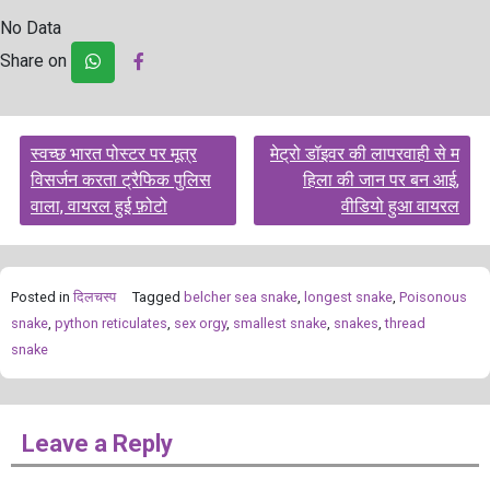
No Data
Share on
Post
स्वच्छ भारत पोस्टर पर मूत्र
मेट्रो डॉइवर की लापरवाही से म
navigation
विसर्जन करता ट्रैफिक पुलिस
हिला की जान पर बन आई,
वाला, वायरल हुई फ़ोटो
वीडियो हुआ वायरल
Posted in
दिलचस्प
Tagged
belcher sea snake
,
longest snake
,
Poisonous
snake
,
python reticulates
,
sex orgy
,
smallest snake
,
snakes
,
thread
snake
Leave a Reply