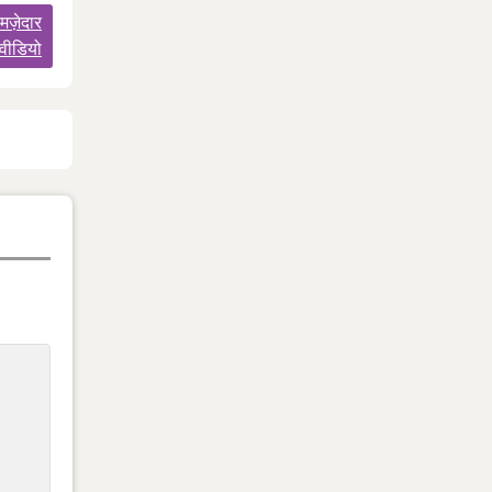
 मज़ेदार
वीडियो