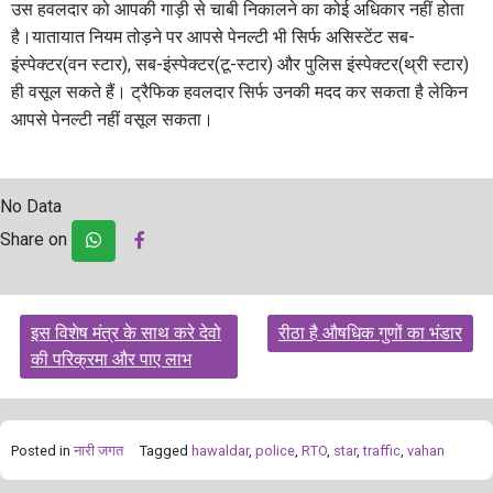
उस हवलदार को आपकी गाड़ी से चाबी निकालने का कोई अधिकार नहीं होता
है।यातायात नियम तोड़ने पर आपसे पेनल्टी भी सिर्फ असिस्टेंट सब-
इंस्पेक्टर(वन स्टार), सब-इंस्पेक्टर(टू-स्टार) और पुलिस इंस्पेक्टर(थ्री स्टार)
ही वसूल सकते हैं। ट्रैफिक हवलदार सिर्फ उनकी मदद कर सकता है लेकिन
आपसे पेनल्टी नहीं वसूल सकता।
No Data
Share on
Post
इस विशेष मंत्र के साथ करे देवो
रीठा है औषधिक गुणों का भंडार
navigation
की परिक्रमा और पाए लाभ
Posted in
नारी जगत
Tagged
hawaldar
,
police
,
RTO
,
star
,
traffic
,
vahan