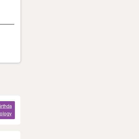
irthda
ology