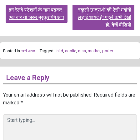
Post
इन रेलवे स्टेशनों के नाम पढ़कर
स्कूली छात्राओं की ऐसी मर्दानी
navigation
एक बार तो जरुर मुस्कुरायेंगे आप
लड़ाई शायद ही पहले कभी देखी
हो, देखें वीडियो
Posted in
नारी जगत
Tagged
child
,
coolie
,
maa
,
mother
,
porter
Leave a Reply
Your email address will not be published.
Required fields are
marked
*