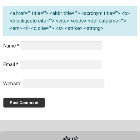
<a href="" title=""> <abbr title=""> <acronym title=""> <b>
<blockquote cite=""> <cite> <code> <del datetime="">
<em> <i> <q cite=""> <s> <strike> <strong>
Name
*
Email
*
Website
और पढ़े