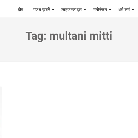
होम
गजब ख़बरें
लाइफस्टाइल
मनोरंजन
धर्म कर्म
Tag:
multani mitti