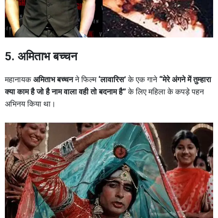
5. अमिताभ
बच्चन
महानायक
अमिताभ बच्चन
ने फिल्म
‘लावारिस’
के एक गाने
“मेरे अंगने में तुम्हारा
क्या काम है जो है नाम वाला वही तो बदनाम है”
के लिए महिला के कपड़े पहन
अभिनय किया था।