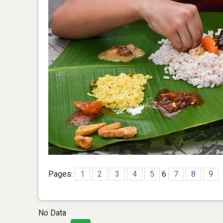
Pages:
1
2
3
4
5
6
7
8
9
No Data