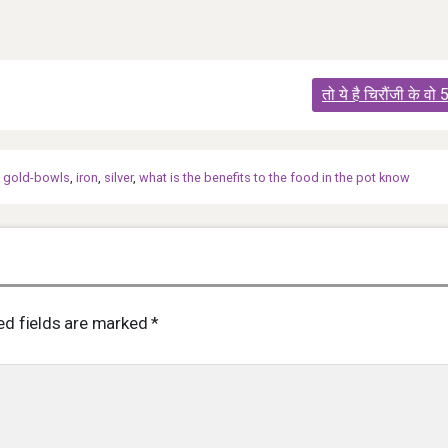
तो ये है चिरौंजी के वो 
,
gold-bowls
,
iron
,
silver
,
what is the benefits to the food in the pot know
ed fields are marked
*