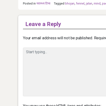
Posted in
स्‍वास्‍थ्‍य टिप्‍स
Tagged
bhojan
,
fennel
,
jalan
,
mind
,
pa
Leave a Reply
Your email address will not be published.
Requir
You may use these
HTML
tags and attributes: