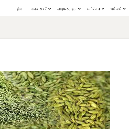
होम
गजब ख़बरें
लाइफस्टाइल
मनोरंजन
धर्म कर्म