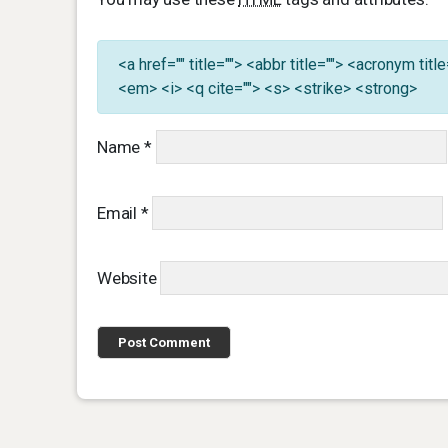
<a href="" title=""> <abbr title=""> <acronym ti
<em> <i> <q cite=""> <s> <strike> <strong>
Name
*
Email
*
Website