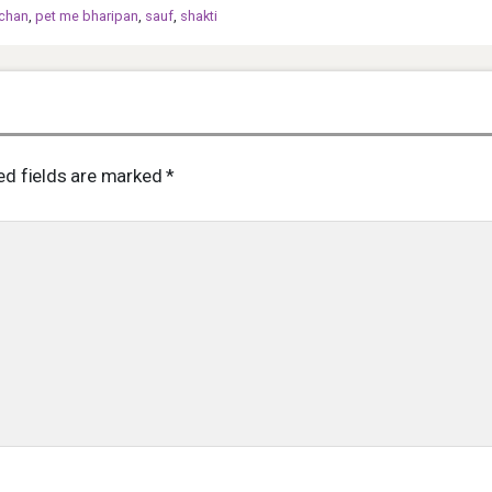
chan
,
pet me bharipan
,
sauf
,
shakti
ed fields are marked
*