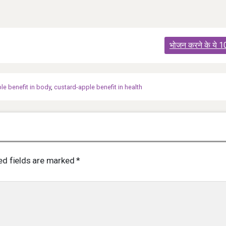
भोजन करने के ये 1
le benefit in body
,
custard-apple benefit in health
ed fields are marked
*