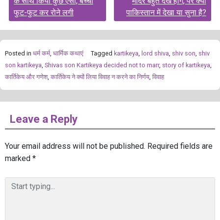
के साथ किया कुछ ऐसा, बच्ची
मंदिर बहुत देखे होंगे, पर क्या
फुट-फुट कर रोने लगी
पाकिस्तान में देखा या सुना है?
Posted in
धर्म कर्म
,
धार्मिक कथाएं
Tagged
kartikeya
,
lord shiva
,
shiv son
,
shiv
son kartikeya
,
Shivas son Kartikeya decided not to marr
,
story of kartikeya
,
कार्तिकेय और गणेश
,
कार्तिकेय ने क्यों लिया विवाह न करने का निर्णय
,
विवाह
Leave a Reply
Your email address will not be published.
Required fields are
marked
*