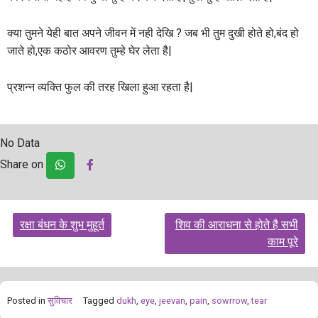
क्या तुमने येही बात अपने जीवन में नही देखि ? जब भी तुम दुखी होते हो,बंद हो
जाते हो,एक कठोर आवरण तुम्हे घेर लेता है|
प्रशन्न व्यक्ति फुल की तरह खिला हुआ रहता है|
No Data
Share on
Post
रक्षा बंधन के शुभ मुहूर्त
शिव की आराधना से होते है सभी
navigation
काम पूरे
Posted in
सुविचार
Tagged
dukh
,
eye
,
jeevan
,
pain
,
sowrrow
,
tear