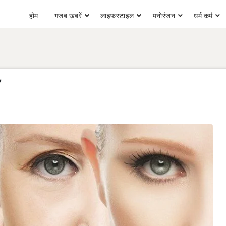
होम
गजब ख़बरें
लाइफस्टाइल
मनोरंजन
धर्म कर्म