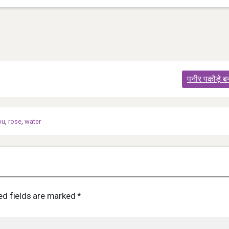
पनीर पकौड़े ब
bu
,
rose
,
water
ed fields are marked
*