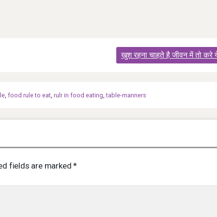
खुश रहना चाहते है जीवन में तो करे 
le
,
food rule to eat
,
rulr in food eating
,
table-manners
ed fields are marked
*