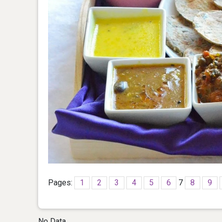
Pages:
1
2
3
4
5
6
7
8
9
No Data