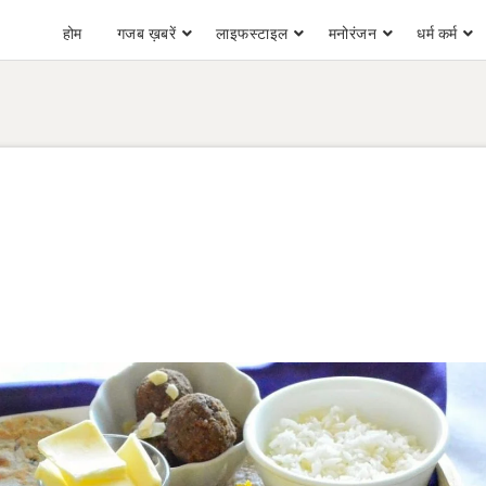
होम
गजब ख़बरें
लाइफस्टाइल
मनोरंजन
धर्म कर्म