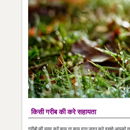
किसी गरीब की करे सहायता
गरीबो की मदद करें कुछ ना कुछ दान जरुर करे इससे आपको ख़ु