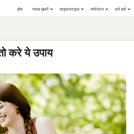
होम
गजब ख़बरें
लाइफस्टाइल
मनोरंजन
धर्म कर्म
तो करे ये उपाय