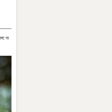
ष्ट ना