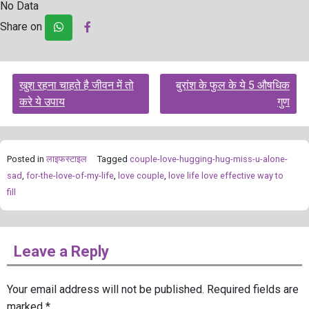
No Data
Share on
Post
खुश रहना चाहते है जीवन में तो
बुरांश के फुल के ये 5 औषधिक
navigation
करे ये उपाय
गुण
Posted in
लाइफस्टाइल
Tagged
couple-love-hugging-hug-miss-u-alone-
sad
,
for-the-love-of-my-life
,
love couple
,
love life love effective way to
fill
Leave a Reply
Your email address will not be published.
Required fields are
marked
*