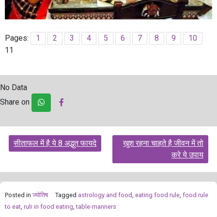
Pages:
1
2
3
4
5
6
7
8
9
10
11
No Data
Share on
Post
सीताफल में है ये 8 अद्भुत फायदे
खुश रहना चाहते है जीवन में तो
navigation
करे ये उपाय
Posted in
ज्योतिष
Tagged
astrology and food
,
eating food rule
,
food rule
to eat
,
rulr in food eating
,
table-manners