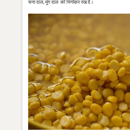
चना दाल, मुंग दाल को भिगोकर रख दें।