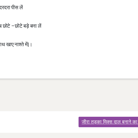
रदरा पीस लें
 छोटे –छोटे बड़े बना लें
थ खाए नाश्ते में|।
जीरा तड़का मिक्स दाल बनाने का