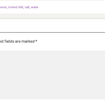
onion
,
rosted chili
,
salt
,
water
ed fields are marked
*