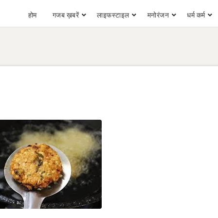
होम
गजब ख़बरें
लाइफस्टाइल
मनोरंजन
धर्म कर्म