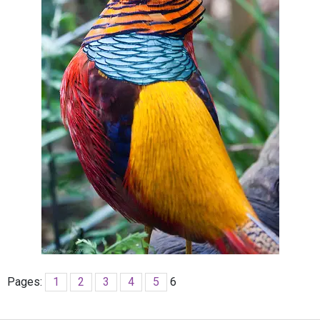
Pages:
1
2
3
4
5
6