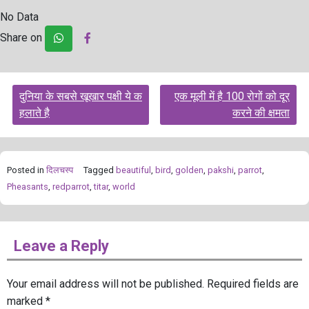
No Data
Share on
Post
दुनिया के सबसे खूखार पक्षी ये क
एक मूली में है 100 रोगों को दूर
navigation
हलाते है
करने की क्षमता
Posted in
दिलचस्प
Tagged
beautiful
,
bird
,
golden
,
pakshi
,
parrot
,
Pheasants
,
redparrot
,
titar
,
world
Leave a Reply
Your email address will not be published.
Required fields are
marked
*