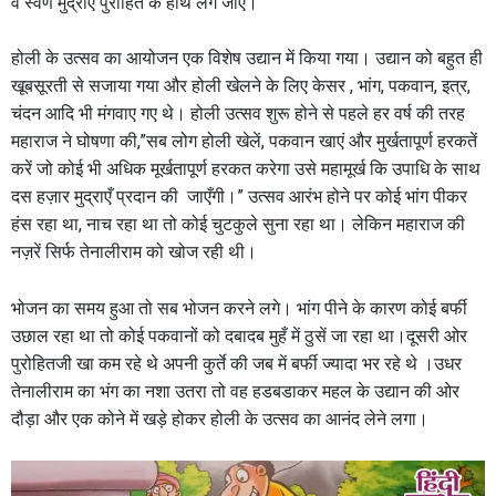
व स्वर्ण मुद्राएं पुरोहित के हाथ लग जाए।
होली के उत्सव का आयोजन एक विशेष उद्यान में किया गया। उद्यान को बहुत ही
खूबसूरती से सजाया गया और होली खेलने के लिए केसर , भांग, पकवान, इत्र,
चंदन आदि भी मंगवाए गए थे। होली उत्सव शुरू होने से पहले हर वर्ष की तरह
महाराज ने घोषणा की,”सब लोग होली खेलें, पकवान खाएं और मुर्खतापूर्ण हरकतें
करें जो कोई भी अधिक मूर्खतापूर्ण हरकत करेगा उसे महामूर्ख कि उपाधि के साथ
दस हज़ार मुद्राएँ प्रदान की जाएँगी।” उत्सव आरंभ होने पर कोई भांग पीकर
हंस रहा था, नाच रहा था तो कोई चुटकुले सुना रहा था। लेकिन महाराज की
नज़रें सिर्फ तेनालीराम को खोज रही थी।
भोजन का समय हुआ तो सब भोजन करने लगे। भांग पीने के कारण कोई बर्फी
उछाल रहा था तो कोई पकवानों को दबादब मुहँ में ठुसें जा रहा था।दूसरी ओर
पुरोहितजी खा कम रहे थे अपनी कुर्ते की जब में बर्फी ज्यादा भर रहे थे ।उधर
तेनालीराम का भंग का नशा उतरा तो वह हडबडाकर महल के उद्यान की ओर
दौड़ा और एक कोने में खड़े होकर होली के उत्सव का आनंद लेने लगा।