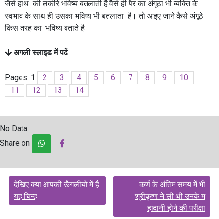
जैसे हाथ की लकीरे भविष्य बतलाती है वैसे ही पैर का अंगूठा भी व्यक्ति के
स्वभाव के साथ ही उसका भविष्य भी बतलाता है। तो आइए जाने कैसे अंगूठे
किस तरह का भविष्य बताते है
अगली स्लाइड में पढें
Pages:
1
2
3
4
5
6
7
8
9
10
11
12
13
14
No Data
Share on
Post
देखिए क्या आपकी ऊँगलीयो में है
कर्ण के अंतिम समय में भी
navigation
यह चिन्ह
श्रीकृष्ण ने ली थी उनके म
हादानी होने की परीक्षा