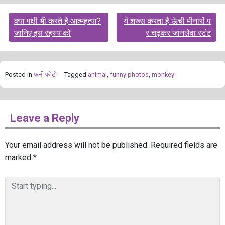
Post
क्या पक्षी भी करते है आत्महत्या?
ये शख्स करता है ऊँची मीनारों प
navigation
जानिए इस रहस्य को
र चढ़कर जानलेवा स्टंट
Posted in
फनी फोटो
Tagged
animal
,
funny photos
,
monkey
Leave a Reply
Your email address will not be published.
Required fields are
marked
*