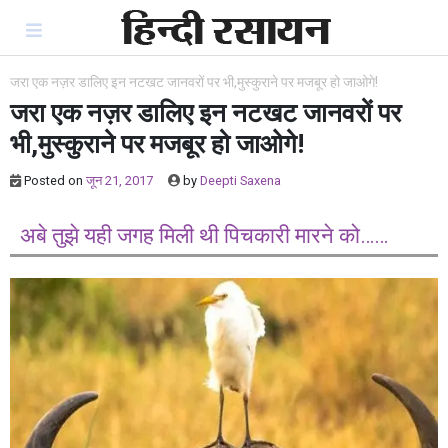
Skip
to
content
जरा एक नज़र डालिए इन नटखट जानवरों पर भी,मुस्कुराने पर मजबूर हो जाओगे!
जरा एक नज़र डालिए इन नटखट जानवरों पर
भी,मुस्कुराने पर मजबूर हो जाओगे!
Posted on
जून 21, 2017
by
Deepti Saxena
अबे तुझे यही जगह मिली थी पिचकारी मारने को……