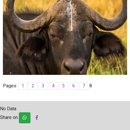
Pages:
1
2
3
4
5
6
7
8
No Data
Share on