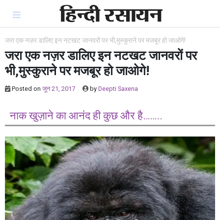
Skip
to
content
जरा एक नज़र डालिए इन नटखट जानवरों पर भी,मुस्कुराने पर मजबूर हो जाओगे!
जरा एक नज़र डालिए इन नटखट जानवरों पर
भी,मुस्कुराने पर मजबूर हो जाओगे!
Posted on
जून 21, 2017
by
Deepti Saxena
नाक खुज़ाने का आनंद ही कुछ और है……..