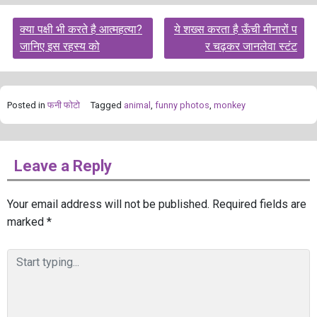
Post
क्या पक्षी भी करते है आत्महत्या?
ये शख्स करता है ऊँची मीनारों प
navigation
जानिए इस रहस्य को
र चढ़कर जानलेवा स्टंट
Posted in
फनी फोटो
Tagged
animal
,
funny photos
,
monkey
Leave a Reply
Your email address will not be published.
Required fields are
marked
*