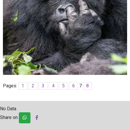
Pages:
1
2
3
4
5
6
7
8
No Data
Share on