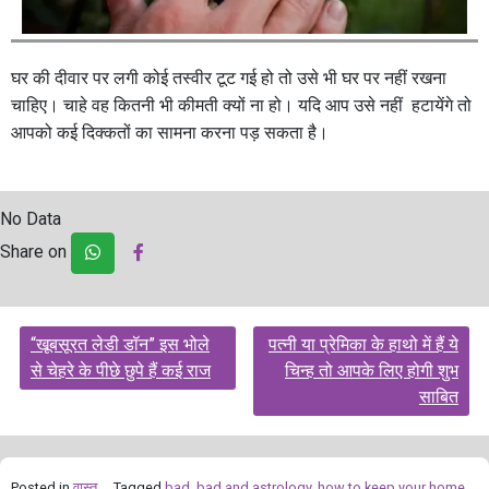
घर की दीवार पर लगी कोई तस्वीर टूट गई हो तो उसे भी घर पर नहीं रखना
चाहिए। चाहे वह कितनी भी कीमती क्यों ना हो। यदि आप उसे नहीं हटायेंगे तो
आपको कई दिक्कतों का सामना करना पड़ सकता है।
No Data
Share on
Post
“खूबसूरत लेडी डॉन” इस भोले
पत्नी या प्रेमिका के हाथो में हैं ये
navigation
से चेहरे के पीछे छुपे हैं कई राज
चिन्ह तो आपके लिए होगी शुभ
साबित
Posted in
वास्तु
Tagged
bad
,
bad and astrology
,
how to keep your home