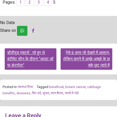
Pages:
1
2
3
4
5
No Data
Share on
Post
बॉलीवुड एक्टर्स : जो हुए थे
ऐसे 6 काम जो देखने में आसान,
navigation
इंटीमेट सीन के दौरान “आउट ऑ
लेकिन करने में अच्छे-अच्छो के छ
फ कंट्रोल”
क्के छूट जाते है
Posted in
स्‍वास्‍थ्‍य टिप्‍स
Tagged
beneficial
,
breast cancer
,
cabbage
benefits
,
diseases
,
सिर दर्द
,
सूजन
,
स्तन कैंसर
,
स्तनों में गांठें
Leave a Reply