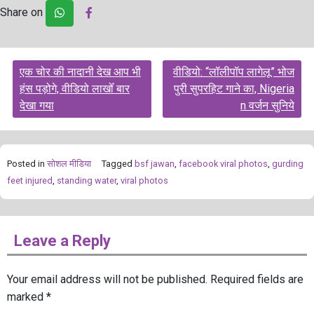
Share on
Post
एक चोर की नादानी देख आप भी
वीडियो: “लॉलीपॉप लागेलू” भोज
navigation
हंस पड़ोगे, वीडियो लाखोँ बार
पुरी सुपरहिट गाने का, Nigeria
देखा गया
n वर्जन सुनिये
Posted in
सोशल मीडिया
Tagged
bsf jawan
,
facebook viral photos
,
gurding
feet injured
,
standing water
,
viral photos
Leave a Reply
Your email address will not be published.
Required fields are
marked
*