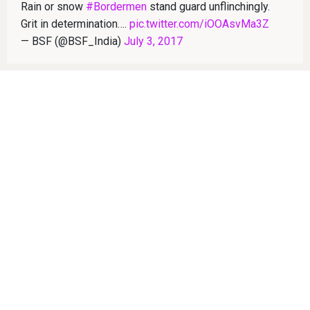
Rain or snow
#Bordermen
stand guard unflinchingly.
Grit in determination….
pic.twitter.com/iOOAsvMa3Z
— BSF (@BSF_India)
July 3, 2017