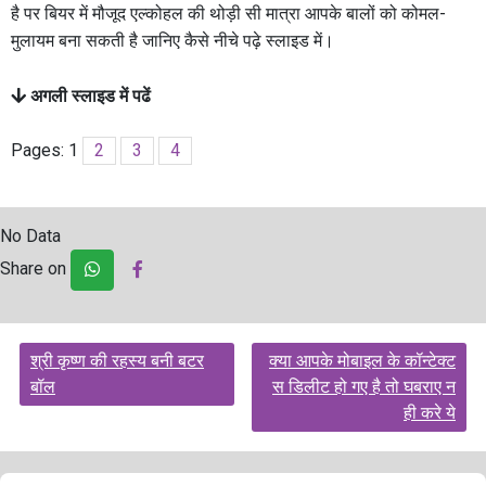
है पर बियर में मौजूद एल्कोहल की थोड़ी सी मात्रा आपके बालों को कोमल-
मुलायम बना सकती है जानिए कैसे नीचे पढ़े स्लाइड में।
अगली स्लाइड में पढें
Pages:
1
2
3
4
No Data
Share on
Post
श्री कृष्ण की रहस्य बनी बटर
क्या आपके मोबाइल के कॉन्टेक्ट
navigation
बॉल
स डिलीट हो गए है तो घबराए न
ही करे ये