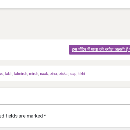
इस मंदिर में माता की ज्योत जलती है 
ao
,
labh
,
lalmirch
,
mirch
,
naak
,
pina
,
piskar
,
sap
,
tikhi
ed fields are marked
*