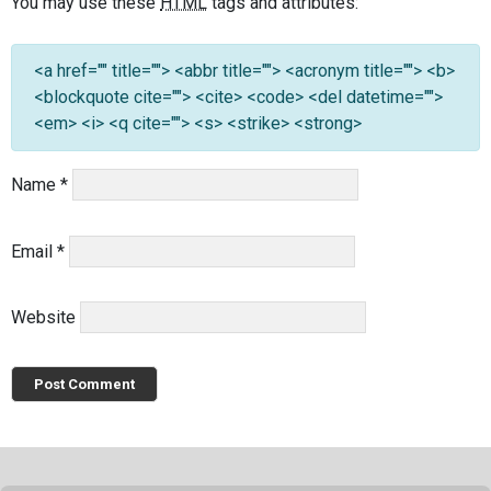
You may use these
HTML
tags and attributes:
<a href="" title=""> <abbr title=""> <acronym title=""> <b>
<blockquote cite=""> <cite> <code> <del datetime="">
<em> <i> <q cite=""> <s> <strike> <strong>
Name
*
Email
*
Website