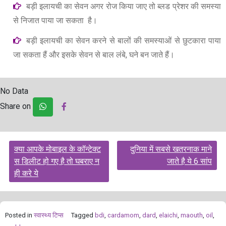
बड़ी इलायची का सेवन अगर रोज किया जाए तो ब्लड प्रेशर की समस्या
से निजात पाया जा सकता है।
बड़ी इलायची का सेवन करने से बालों की समस्याओं से छुटकारा पाया
जा सकता हैं और इसके सेवन से बाल लंबे, घने बन जाते हैं।
No Data
Share on
Post
क्या आपके मोबाइल के कॉन्टेक्ट
दुनिया में सबसे खतरनाक माने
navigation
स डिलीट हो गए है तो घबराए न
जाते है ये 6 सांप
ही करे ये
Posted in
स्‍वास्‍थ्‍य टिप्‍स
Tagged
bdi
,
cardamom
,
dard
,
elaichi
,
maouth
,
oil
,