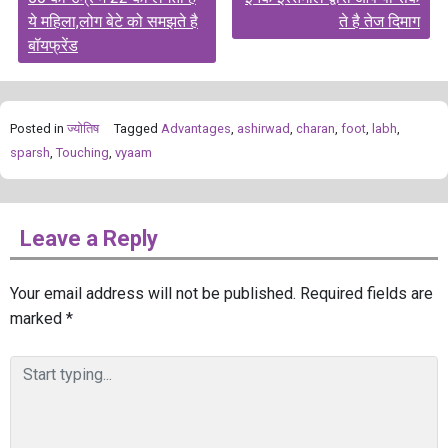
navigation
ये महिला,लोग बेटे को समझते है
ते है तेज दिमाग
बॉयफ्रेंड
Posted in
ज्योतिष
Tagged
Advantages
,
ashirwad
,
charan
,
foot
,
labh
,
sparsh
,
Touching
,
vyaam
Leave a Reply
Your email address will not be published.
Required fields are
marked
*