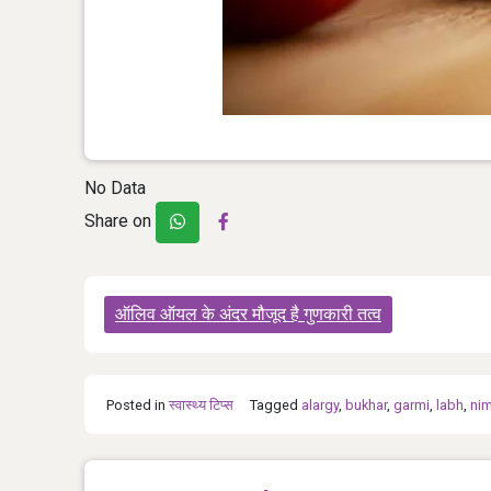
No Data
Share on
Post
ऑलिव ऑयल के अंदर मौजूद है गुणकारी तत्व
navigation
Posted in
स्‍वास्‍थ्‍य टिप्‍स
Tagged
alargy
,
bukhar
,
garmi
,
labh
,
ni