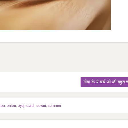
गोवा के ये चर्च जो की बहुत च
mbu
,
onion
,
pyaj
,
sardi
,
sevan
,
summer