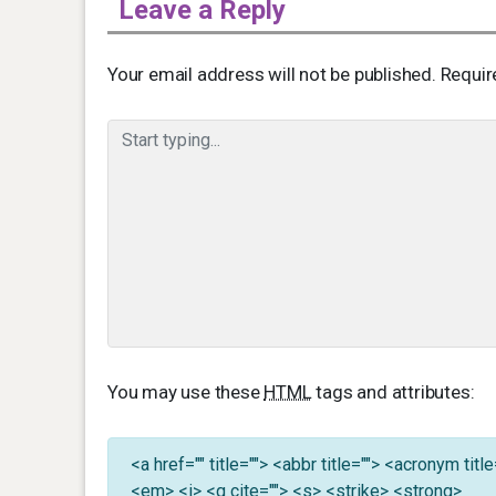
Leave a Reply
Your email address will not be published.
Requir
You may use these
HTML
tags and attributes:
<a href="" title=""> <abbr title=""> <acronym ti
<em> <i> <q cite=""> <s> <strike> <strong>