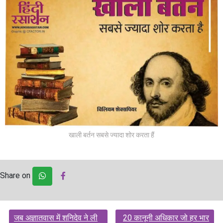
खाली बर्तन सबसे ज्यादा शोर करता हैं
Share on
Post
जब अज्ञातवास में शनिदेव ने ली
20 कानूनी अधिकार जो हर भार
navigation