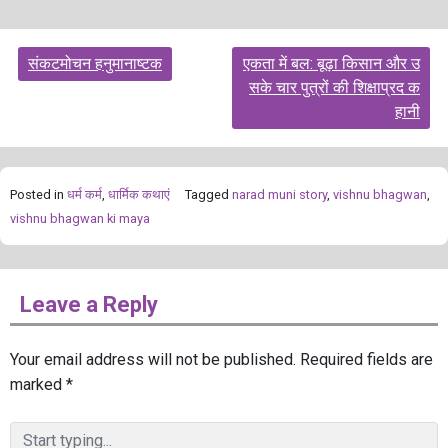
Post
संकटमोचन हनुमानाष्टक
एकता में बल: बूढ़ा किसान और उ
navigation
सके चार पुत्रों की शिक्षाप्रद क
हानी
Posted in
धर्म कर्म
,
धार्मिक कथाएं
Tagged
narad muni story
,
vishnu bhagwan
,
vishnu bhagwan ki maya
Leave a Reply
Your email address will not be published.
Required fields are
marked
*