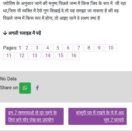
ज्योतिष के अनुसार जाने की मनुष्य पिछले जन्म में किस जिव के रूप में जी रहा
था,जिस भी व्यक्ति में ऐसे गुण दिखाई दे तो यह समझा जा सकता है की वह
पिछले जन्म में किस रूप में होगा, तो आइए जाने वे लक्ष्ण क्या है
अगली स्लाइड में पढें
Pages:
1
2
3
4
5
6
7
8
9
10
11
12
13
14
15
16
No Data
Share on
Post
इन 7 समस्याओ से दूर रहने के
बांसुरी घर में रखने के ये है अद
navigation
लिए करे मोर पंख का उपयोग
भुत 7 फायदे