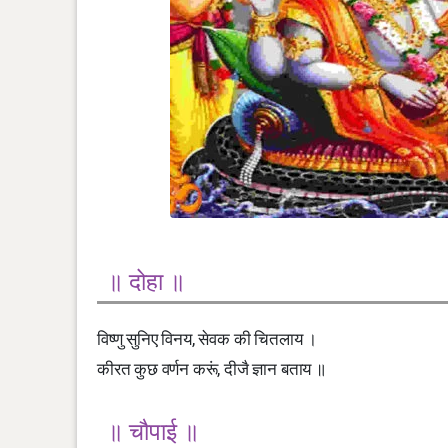
॥ दोहा ॥
विष्णु सुनिए विनय, सेवक की चितलाय ।
कीरत कुछ वर्णन करूं, दीजै ज्ञान बताय ॥
॥ चौपाई ॥