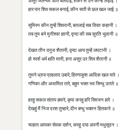
असुर जलन्धर अति बलदाई, शंकर से उन कीन्ह लड़ाई ।
हार पार शिव सकल बनाई, कीन सती से छल खल जाई ॥
सुमिरन कीन तुम्हें शिवरानी, बतलाई सब विपत कहानी ।
तब तुम बने मुनीश्वर ज्ञानी, वृन्दा की सब सुरति भुलानी ॥
देखत तीन दनुज शैतानी, वृन्दा आय तुम्हें लपटानी ।
हो स्पर्श धर्म क्षति मानी, हना असुर उर शिव शैतानी ॥
तुमने ध्रुव प्रहलाद उबारे, हिरणाकुश आदिक खल मारे ।
गणिका और अजामिल तारे, बहुत भक्त भव सिन्धु उतारे ॥
हरहु सकल संताप हमारे, कृपा करहु हरि सिरजन हारे ।
देखहुं मैं निज दरश तुम्हारे, दीन बन्धु भक्तन हितकारे ॥
चाहता आपका सेवक दर्शन, करहु दया अपनी मधुसूदन ।