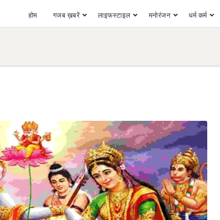
होम
गजब ख़बरें
लाइफस्टाइल
मनोरंजन
धर्म कर्म