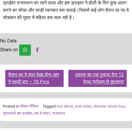
ड्राईवर राजस्थान का रहने वाला और इस ड्राइवर ने होली के दिन कुछ अलग
करने का सोचा और साड़ी पहनकर बस चलाई।जिससे कई लोग हैरान रह गए ये
सोचकर की घुघट में महिला बस चला रही है।
No Data
Share on
Post
फैशन का ये हाल देखा होगा आप
अदरक का एक टुकड़ा देगा 12
navigation
ने पहली बार – 10 Pics
हेल्थ प्रॉब्लम से छुटकारा
Posted in
सोशल मीडिया
Tagged
bus driver
,
viral video
,
Woman drives bus
,
घुघटवाली बस ड्राईवर
,
बस से सफ़र
,
राजस्थान