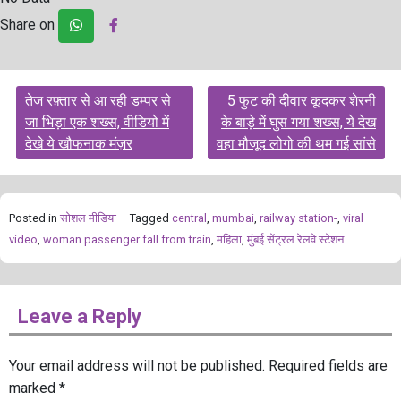
Share on
Post
तेज रफ़्तार से आ रही डम्पर से
5 फुट की दीवार कूदकर शेरनी
navigation
जा भिड़ा एक शख्स, वीडियो में
के बाड़े में घुस गया शख्स, ये देख
देखे ये खौफनाक मंज़र
वहा मौजूद लोगो की थम गई सांसे
Posted in
सोशल मीडिया
Tagged
central
,
mumbai
,
railway station-
,
viral
video
,
woman passenger fall from train
,
महिला
,
मुंबई सेंट्रल रेलवे स्टेशन
Leave a Reply
Your email address will not be published.
Required fields are
marked
*