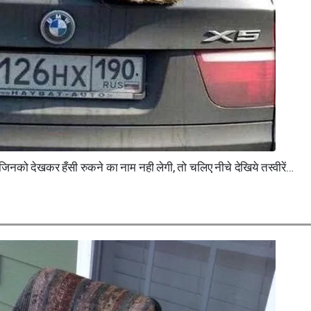
ल जिनको देखकर हँसी रुकने का नाम नही लेगी, तो चलिए नीचे देखिये तस्वीरें…