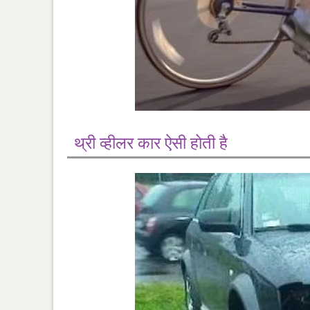
थ्री व्हीलर कार ऐसी होती है