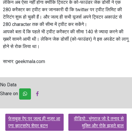
लेकिन अब ऐसा नहीं होगा क्योंकि ट्विटर के को-फाउंडर जेक डोर्सी ने एक
280 करैक्टर का ट्वीट कर जानकारी दी कि twitter पर ट्वीट लिमिट की
टेस्टिंग शुरू हो चुकी हैं। और जल्द ही सभी यूजर्स अपने ट्विटर अकाउंट से
280 character तक की सीमा में ट्वीट कर सकेंगे।
आपको बता दें कि पहले भी ट्वीट करैक्टर की सीमा 140 से ज्यादा करने की
ख़बरें सामने आयी थी। लेकिन जेक डोर्सी (को-फाउंडर) ने इस अपडेट को लागु
होने से रोक लिया था।
साभार: geekmala.com
No Data
Share on
Post
फेसबुक ऐप पर जल्द ही नज़र आ
वीडियो : भृंगराज जो दे तनाव से
navigation
एगा व्हाट्सऐप शेयर बटन
मुक्ति और रोके झड़ते बाल