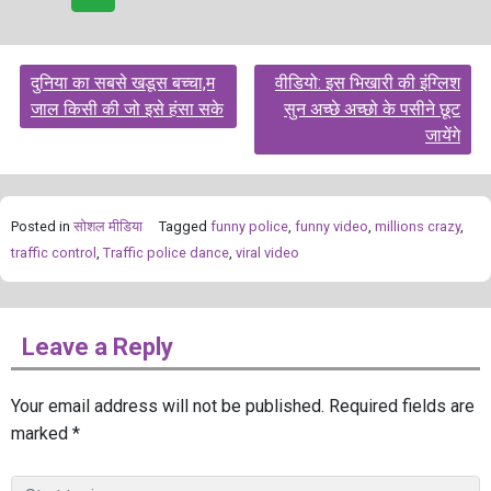
Post
दुनिया का सबसे खडूस बच्चा,म
वीडियो: इस भिखारी की इंग्लिश
navigation
जाल किसी की जो इसे हंसा सके
सुन अच्छे अच्छो के पसीने छूट
जायेंगे
Posted in
सोशल मीडिया
Tagged
funny police
,
funny video
,
millions crazy
,
traffic control
,
Traffic police dance
,
viral video
Leave a Reply
Your email address will not be published.
Required fields are
marked
*