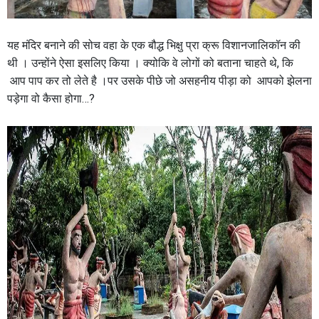
यह मंदिर बनाने की सोच वहा के एक बौद्ध भिक्षु प्रा क्रू विशानजालिकॉन की
थी । उन्होंने ऐसा इसलिए किया । क्योकि वे लोगों को बताना चाहते थे, कि
आप पाप कर तो लेते है ।पर उसके पीछे जो असहनीय पीड़ा को आपको झेलना
पड़ेगा वो कैसा होगा…?