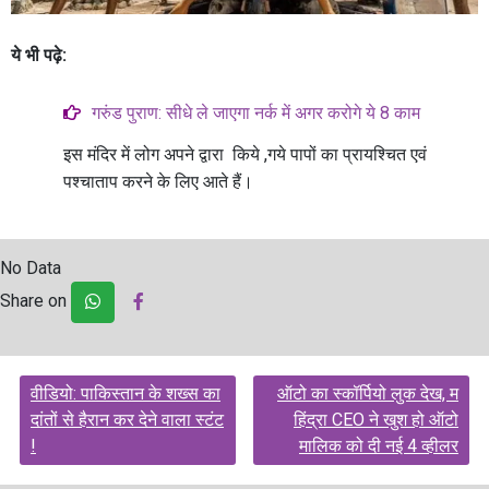
ये भी पढ़े:
गरुंड पुराण: सीधे ले जाएगा नर्क में अगर करोगे ये 8 काम
इस मंदिर में लोग अपने द्वारा किये ,गये पापों का प्रायश्चित एवं
पश्चाताप करने के लिए आते हैं।
No Data
Share on
Post
वीडियो: पाकिस्तान के शख्स का
ऑटो का स्कॉर्पियो लुक देख, म
navigation
दांतों से हैरान कर देने वाला स्टंट
हिंद्रा CEO ने खुश हो ऑटो
!
मालिक को दी नई 4 व्हीलर