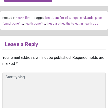
Posted in
स्‍वास्‍थ्‍य टिप्‍स
Tagged
best-benefits-of-turnips
,
chukandar juice
,
fennel benefits
,
health benefits
,
these-are-healthy-to-eat-in health tips
Leave a Reply
Your email address will not be published.
Required fields are
marked
*