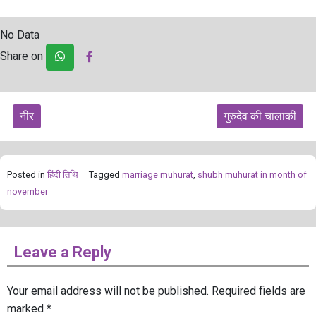
No Data
Share on
Post
नीर
गुरुदेव की चालाकी
navigation
Posted in
हिंदी तिथि
Tagged
marriage muhurat
,
shubh muhurat in month of
november
Leave a Reply
Your email address will not be published.
Required fields are
marked
*