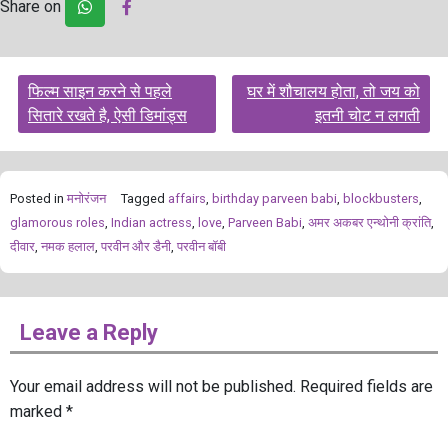
Share on
Post
फिल्म साइन करने से पहले
घर में शौचालय होता, तो जय को
navigation
सितारे रखते है, ऐसी डिमांड्स
इतनी चोट न लगती
Posted in
मनोरंजन
Tagged
affairs
,
birthday parveen babi
,
blockbusters
,
glamorous roles
,
Indian actress
,
love
,
Parveen Babi
,
अमर अकबर एन्थोनी क्रांति
,
दीवार
,
नमक हलाल
,
परवीन और डैनी
,
परवीन बॉबी
Leave a Reply
Your email address will not be published.
Required fields are
marked
*