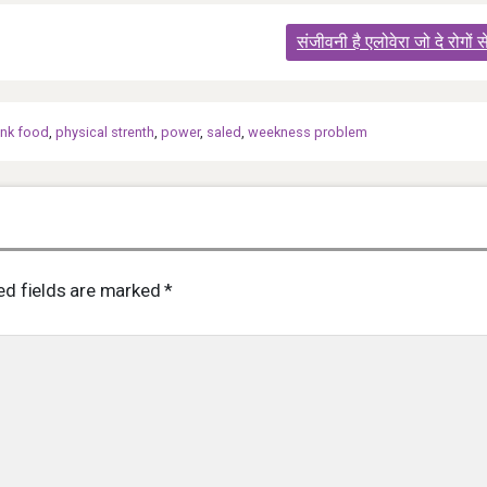
संजीवनी है एलोवेरा जो दे रोगों स
unk food
,
physical strenth
,
power
,
saled
,
weekness problem
ed fields are marked
*