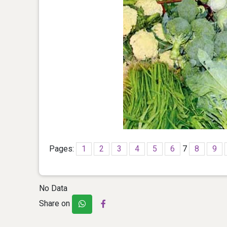
Pages:
1
2
3
4
5
6
7
8
9
No Data
Share on