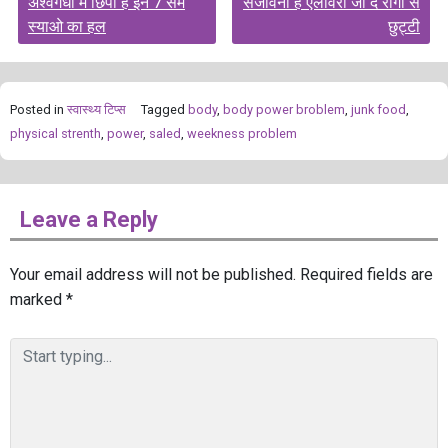
अश्वगंधा में छिपा है इन 7 सम
संजीवनी है एलोवेरा जो दे रोगों से
navigation
स्याओ का हल
छुट्टी
Posted in
स्‍वास्‍थ्‍य टिप्‍स
Tagged
body
,
body power broblem
,
junk food
,
physical strenth
,
power
,
saled
,
weekness problem
Leave a Reply
Your email address will not be published.
Required fields are
marked
*