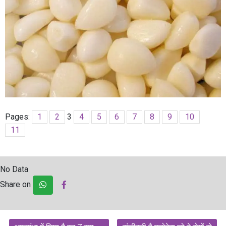
Pages:
1
2
3
4
5
6
7
8
9
10
11
No Data
Share on
Post