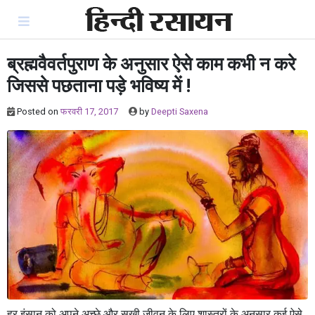
Skip
to
content
ब्रह्मवैवर्तपुराण के अनुसार ऐसे काम कभी न करे
जिससे पछताना पड़े भविष्य में !
Posted on
फरवरी 17, 2017
by
Deepti Saxena
हर इंसान को अपने अच्छे और सुखी जीवन के लिए शास्त्रों के अनुसार कई ऐसे