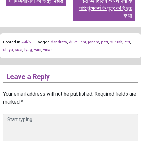
मां विंध्यवासिनी का खत्री पहाड़
इस ज्योतिर्लिंग के स्थापना के
navigation
पीछे कुंभकर्ण के पुत्र की है एक
कथा
Posted in
ज्योतिष
Tagged
daridrata
,
dukh
,
isht
,
janam
,
pati
,
purush
,
stri
,
striya
,
suar
,
tyag
,
vani
,
vinash
Leave a Reply
Your email address will not be published.
Required fields are
marked
*